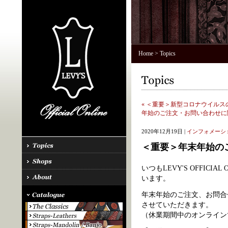
Home
> Topics
« ＜重要＞新型コロナウイル
年始のご注文・お問い合わせに関
2020年12月19日 |
インフォメーシ
＜重要＞年末年始の
いつもLEVY'S OFFIC
います。
年末年始のご注文、お問合
させていただきます。
（休業期間中のオンライン