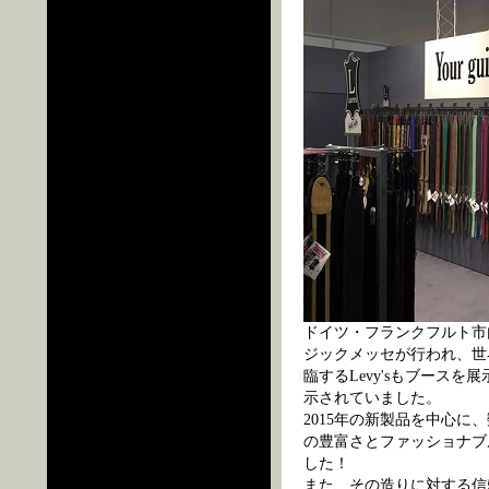
ドイツ・フランクフルト市内で
ジックメッセが行われ、世
臨するLevy'sもブース
示されていました。
2015年の新製品を中心
の豊富さとファッショナブ
した！
また、その造りに対する信