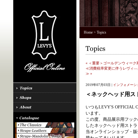
Home
> Topics
« ＜重要＞ゴールデンウィー
≪消費税率変更に伴うレヴィ―ス
≫ »
2019年07月03日 |
インフォメーシ
＜ネックヘッド用ス
いつもLEVY'S OFFIC
います。
この度、商品展示用フック
したネックヘッド用ストラ
当オンラインショップ・販
替わってまいります。