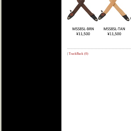
|
TrackBack (0)