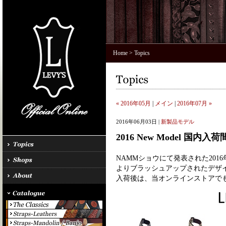
Home
> Topics
« 2016年05月
|
メイン
|
2016年07月 »
2016年06月03日 |
新製品モデル
2016 New Model 国内入
NAMMショウにて発表された201
よりブラッシュアップされたデザ
入荷後は、当オンラインストアで