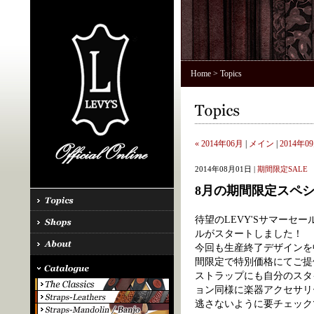
Home
> Topics
« 2014年06月
|
メイン
|
2014年09
2014年08月01日 |
期間限定SALE
8月の期間限定スペ
待望のLEVY'Sサマーセ
ルがスタートしました！
今回も生産終了デザインを
間限定で特別価格にてご提
ストラップにも自分のスタ
ョン同様に楽器アクセサリ
逃さないように要チェック