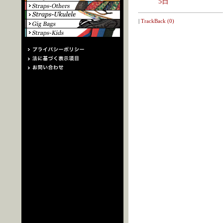
5日
|
TrackBack (0)