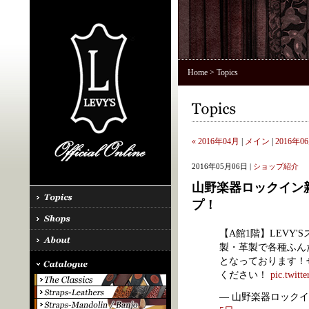
Home
> Topics
« 2016年04月
|
メイン
|
2016年06
2016年05月06日 |
ショップ紹介
山野楽器ロックイン新
プ！
【A館1階】LEVY
製・革製で各種ふん
となっております！
ください！
pic.twit
— 山野楽器ロックイン新宿