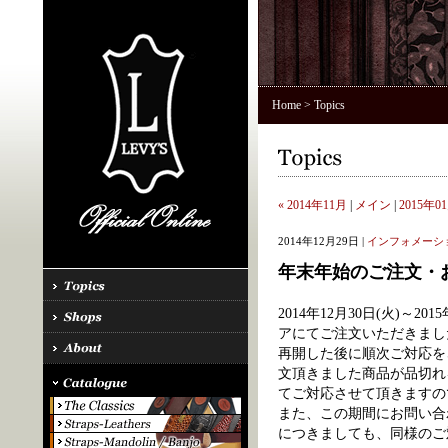
Home
> Topics
« 2014年11月
|
メイン
|
2015年01
2014年12月29日 |
インフォメーシ
年末年始のご注文・
2014年12月30日(火)～
アにてご注文いただきました
再開した後に順次ご対応を
文頂きました商品が品切れ
てご対応させて頂きますの
また、この期間にお問い合
につきましても、同様のご