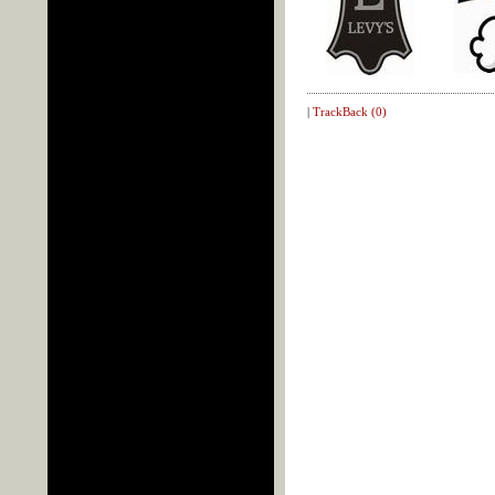
|
TrackBack (0)