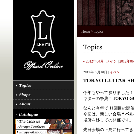
Home
> Topics
« 2012年04月
|
メイン
|
2012年06
2012年05月18日 |
イベント
TOKYO GUITAR SH
今年もやって参りました！
ギターの祭典
“ TOKYO GU
なんと今年で 11回目の開
今回は、新しい会場
“ ベ
場所を移しての開催です。
先日会場の下見に行ってき