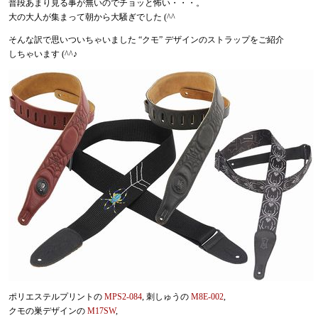
普段あまり見る事が無いのでチョッと怖い・・・。
大の大人が集まって朝から大騒ぎでした (^^ゞ
そんな訳で思いついちゃいました “クモ” デザインのストラップをご紹介
しちゃいます (^^♪
ポリエステルプリントの
MPS2-084
, 刺しゅうの
M8E-002
,
クモの巣デザインの
M17SW
,