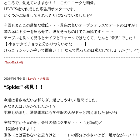
ところで、覚えていますか！？ このユニークな画像。
LEVY’S社で作成した広告用ポスターです。
いくつかご紹介してそれっきりになっていました (^^ゞ
今回もまたこの薄情な彼氏・・・景色の良いオープンテラスでデートのはずが！
隣の席にギターを座らせて、彼女そっちのけでご満悦です <`～´>
テーブルを良～く見るとナイフとフォークではなくて、なんと “音叉” でした！
【 小さすぎてチョッと分かりづらいかな・・・ 】
けっこうシャレが利いて面白い！！ なんて思ったのは私だけでしょうか (*^。^*)
|
TrackBack (0)
2009年09月04日 |
Levy'sマメ知識
“Spider” 発見！！
今週は暑さもだいぶ和らぎ、過ごしやすい1週間でした。
みなさんはいかがでしたか！？
学校も始まり、通勤電車にも学生服の人がドッと増えました (#^.^#)
突然ですが今日の朝、会社の壁にクモが・・・ ＼(◎o◎)／
【勿論外ですよ！】
胴体（とは言わないと思うけど・・・）の部分は小さいけど、足がなが～い！！