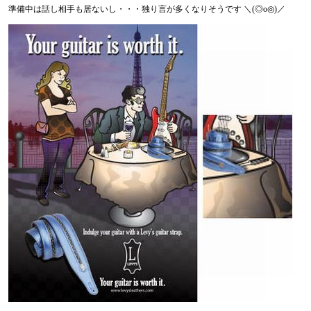
準備中は話し相手も居ないし・・・独り言が多くなりそうです ＼(◎o◎)／