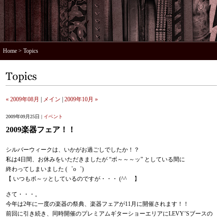
Home
> Topics
« 2009年08月
|
メイン
|
2009年10月 »
2009年09月25日 |
イベント
2009楽器フェア！！
シルバーウィークは、いかがお過ごしでしたか！？
私は4日間、お休みをいただきましたが “ボ～～～ッ” としている間に
終わってしまいました (゜o゜)
【 いつもボ～ッとしているのですが・・・ (^^ゞ 】
さて・・・。
今年は2年に一度の楽器の祭典、楽器フェアが11月に開催されます！！
前回に引き続き、同時開催のプレミアムギターショーエリアにLEVY’Sブースの