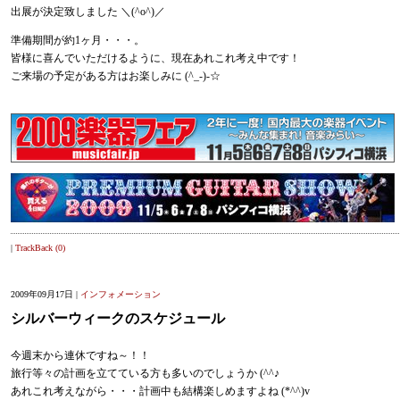
出展が決定致しました ＼(^o^)／
準備期間が約1ヶ月・・・。
皆様に喜んでいただけるように、現在あれこれ考え中です！
ご来場の予定がある方はお楽しみに (^_-)-☆
|
TrackBack (0)
2009年09月17日 |
インフォメーション
シルバーウィークのスケジュール
今週末から連休ですね～！！
旅行等々の計画を立てている方も多いのでしょうか (^^♪
あれこれ考えながら・・・計画中も結構楽しめますよね (*^^)v