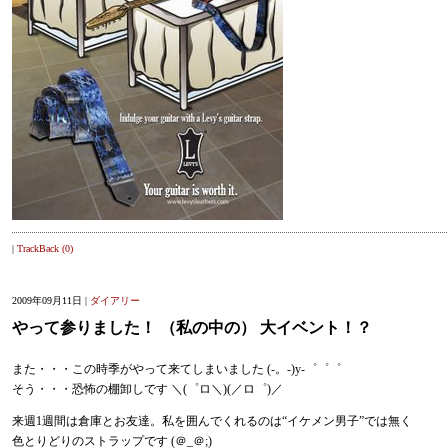
|
TrackBack (0)
2009年09月11日 |
ダイアリー
やって参りました！ （私の中の） 大イベント！？
また・・・この時季がやって来てしまいました (-。-)y-゜゜゜
そう・・・恐怖の棚卸しです ＼(゜ロ＼)(／ロ゜)／
来週1週間は倉庫とお友達。私を囲んでくれるのは“イケメン男子”では無く
色とりどりのストラップです (＠_＠;)