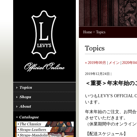
Home
> Topics
« 2019年09月
|
メイン
|
2020年04
2019年12月24日 |
＜重要＞年末年始の
いつもLEVY'S OFFIC
います。
年末年始のご注文、お問合
させていただきます。
（休業期間中のオンライン
【配送スケジュール】