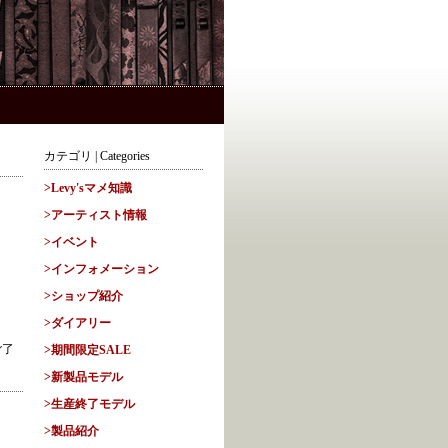
カテゴリ | Categories
>Levy'sマメ知識
>アーティスト情報
>イベント
>インフォメーション
>ショップ紹介
>ダイアリー
ご了
>期間限定SALE
>新製品モデル
>生産終了モデル
>製品紹介