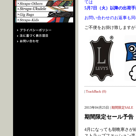
ては
5月7日（火）以降の出荷手
お問い合わせのお返事も同
ご不便をお掛け致しますが、
|
TrackBack (0)
2013年04月25日 |
期間限定SALE
期間限定セール予告
4月になっても朝晩寒さが
ストラップファッション楽し