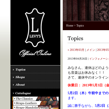
Home
> Topics
« 2013年03月
|
メイン
|
2013年05
2013年04月26日 |
インフォメーシ
みなさん、連休はどのように
も音楽はお休みなく！！
さて、連休中のオンラインス
休業日： 2013年5月3日（
5月2日（木）午前中まで
ます。
誠に勝手ながら、
5月2日