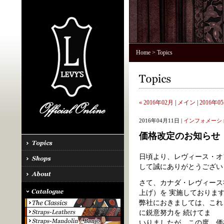
Home
> Topics
« 2016年02月
|
メイン
|
2016年05
2016年04月11日 |
インフォメーシ
価格改定のお知らせ
日頃より、レヴィース・オ
して誠にありがとうござい
さて、カナダ・レヴィース
上げ）を 実施しておりま
弊社におきましては、これ
に鋭意努力を 続けてま
いりましたが、この度、価