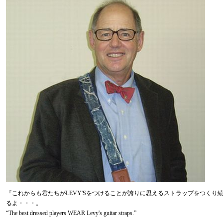
『これからも君たちがLEVY'Sをつけることが誇りに思えるストラップをつくり
るよ・・・。
“The best dressed players WEAR Levy's guitar straps.”