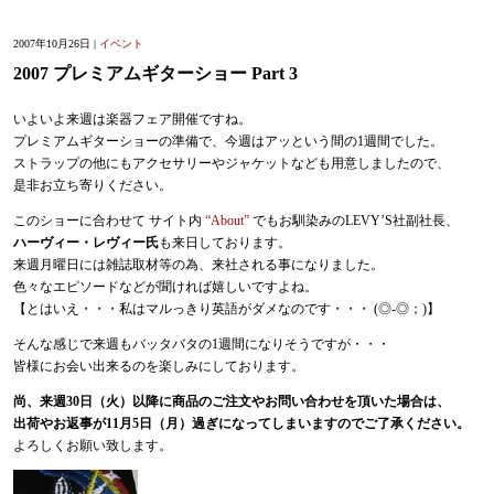
2007年10月26日 |
イベント
2007 プレミアムギターショー Part 3
いよいよ来週は楽器フェア開催ですね。
プレミアムギターショーの準備で、今週はアッという間の1週間でした。
ストラップの他にもアクセサリーやジャケットなども用意しましたので、
是非お立ち寄りください。
このショーに合わせて サイト内
“About”
でもお馴染みのLEVY’S社副社長、
ハーヴィー・レヴィー氏
も来日しております。
来週月曜日には雑誌取材等の為、来社される事になりました。
色々なエピソードなどが聞ければ嬉しいですよね。
【とはいえ・・・私はマルっきり英語がダメなのです・・・ (◎-◎；)】
そんな感じで来週もバッタバタの1週間になりそうですが・・・
皆様にお会い出来るのを楽しみにしております。
尚、来週30日（火）以降に商品のご注文やお問い合わせを頂いた場合は、
出荷やお返事が11月5日（月）過ぎになってしまいますのでご了承ください。
よろしくお願い致します。