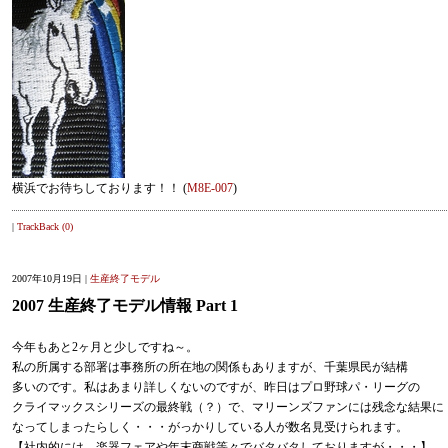
横浜でお待ちしております！！ (
M8E-007
)
|
TrackBack (0)
2007年10月19日 |
生産終了モデル
2007 生産終了モデル情報 Part 1
今年もあと2ヶ月と少しですね～。
私の所属する部署は事務所の所在地の関係もありますが、千葉県民が結構
多いのです。私はあまり詳しくないのですが、昨日はプロ野球パ・リーグの
クライマックスシリーズの最終戦（？）で、マリーンズファンには残念な結果に
なってしまったらしく・・・がっかりしている人が数名見受けられます。
【社内的には、楽器フェアや年末商戦等々でバタバタしておりますが・・・】