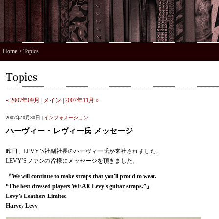
Home
> Topics
« 2007年09月
|
メイン
|
2007年11月 »
2007年10月30日 |
インフォメーション
ハーヴィー・レヴィー氏 メッセージ
昨日、LEVY’S社副社長のハーヴィー氏が来社されました。
LEVY’Sファンの皆様にメッセージを頂きました。
『We will continue to make straps that you'll proud to wear.
“The best dressed players WEAR Levy's guitar straps.”』
Levy’s Leathers Limited
Harvey Levy