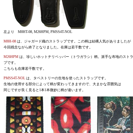
左より M8HT-08, M26HPM, PMSS4T-NOL
M8H-08
は、ジャガード織のストラップです。この柄は結構人気がありましたが
今回残念ながら終了となりました。在庫は若干数です。
M26HPM
は、珍しいホットチリペッパー（トウガラシ）柄。派手な布地のスト
プです。
こちらも在庫若干数です。
PMSS4T-NOL
は、タペストリーの生地を使ったストラップです。
生地の使用する部分によって柄が変わってきますので、大まかな雰囲気は
同じですが良く見ると1本1本微妙に柄が違います。