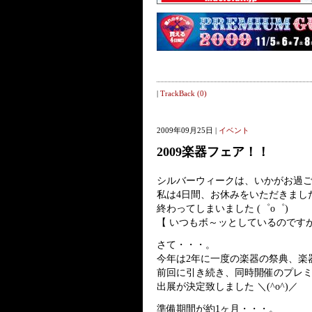
|
TrackBack (0)
2009年09月25日 |
イベント
2009楽器フェア！！
シルバーウィークは、いかがお過
私は4日間、お休みをいただきました
終わってしまいました (゜o゜)
【 いつもボ～ッとしているのですが・
さて・・・。
今年は2年に一度の楽器の祭典、楽
前回に引き続き、同時開催のプレミ
出展が決定致しました ＼(^o^)／
準備期間が約1ヶ月・・・。