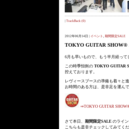
|
TrackBack (0)
2012年06月14日 |
イベント
,
期間限定SALE
TOKYO GUITAR SHOW®
6月も早いもので、もう半月経って
この時季恒例の
TOKYO GUITAR 
控えております。
レヴィースブースの準備も着々と
お時間のある方は、是非足を運んでみ
⇒TOKYO GUITAR SHOW
さて本日、
期間限定SALE
のライン
こちらも是非チェックしてみてく