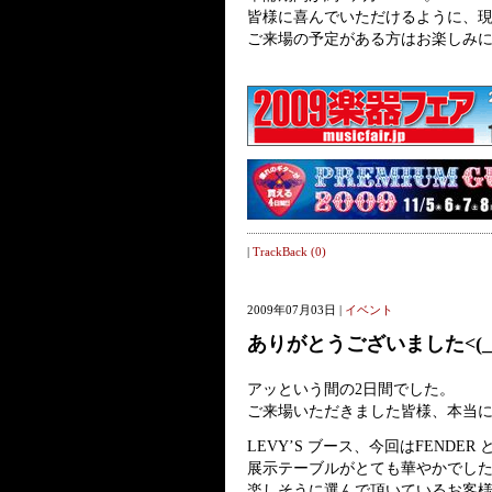
皆様に喜んでいただけるように、
ご来場の予定がある方はお楽しみに (^
|
TrackBack (0)
2009年07月03日 |
イベント
ありがとうございました<(_ _)
アッという間の2日間でした。
ご来場いただきました皆様、本当
LEVY’S ブース、今回はFENDER
展示テーブルがとても華やかでし
楽しそうに選んで頂いているお客