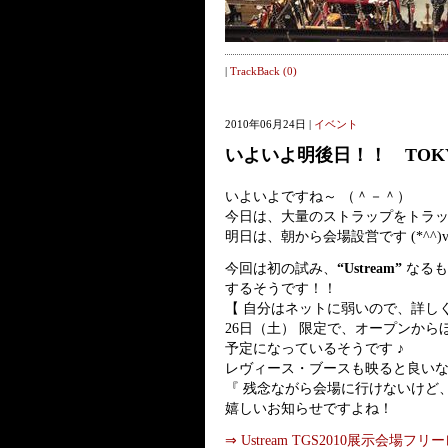
|
TrackBack (0)
2010年06月24日 |
イベント
いよいよ明後日！！ TOKYO 
いよいよですね～ （＾－＾）
今日は、大量のストラップをトラ
明日は、朝から会場設営です (*^^)
今回は初の試み、
“Ustream”
なるも
するそうです！！
【 自分はネットに弱いので、詳しく
26日（土） 限定で、オープンか
予定になっているそうです ♪
レヴィース・ブースも映ると良いなぁ～
『 残念ながら会場に行けないけど
嬉しいお知らせですよね！
⇒ Ustream TGS2010展示会場フ