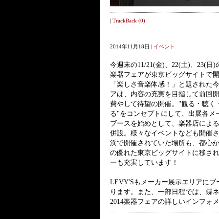
|
TrackBack (0)
2014年11月18日 |
イベント
今週末の11/21(金)、22(土)、23(日
楽器フェアが東京ビッグサイトで
「楽しさ音楽体感！」と題された
アは、内容の充実を目指して前回開
費やして待望の開催。"観る・聴く
る"をコンセプトにして、出展各メ
ブースを始めとして、楽器店によ
併設。様々なイベントなども開催
浜で開催されていた場所も、都心
の優れた東京ビッグサイトに移さ
ーも充実しています！
LEVY'Sもメーカー展示エリア
ります。また、一部日程では、蝶ネク
2014楽器フェアの詳しいインフォ