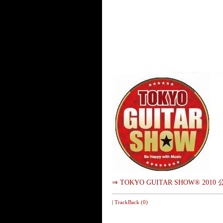
⇒ TOKYO GUITAR SHOW® 201
|
TrackBack (0)