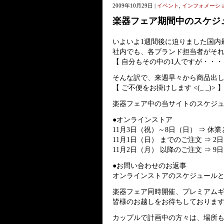
2009年10月29日 |
イベント
,
インフォメーシ
楽器フェア期間中のスケジ
いよいよ1週間後に迫りました国内最
社内でも、各ブランド担当者がそれぞ
【 自分もその中の1人ですが・・・ (
そんな訳で、来週早々から商品出し
【 ご不便をお掛けします <(_ _)> 
楽器フェア中の当サイトのスケジ
●オンラインストア
11月3日（祝）～8日（日） ⇒ 休
11月1日（日） までのご注文 ⇒ 
11月2日（月） 以降のご注文 ⇒
●お問い合わせのお返事
オンラインストアのスケジュール
楽器フェア同時開催、プレミアム
皆様のお越しをお待ちしております
カップルで計画中の方々は、場所