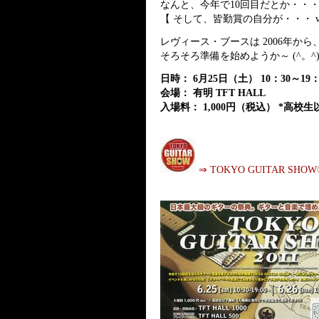
なんと、今年で10回目だとか・・
【 そして、皆勤賞の自分が・・・ v(^_
レヴィース・ブースは 2006年か
そろそろ準備を始めようか～ (^。^
日時： 6月25日（土） 10：30～19：0
会場： 有明 TFT HALL
入場料： 1,000円（税込） *高
⇒ TOKYO GUITAR SHOW