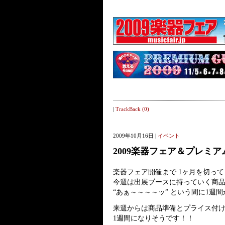
|
TrackBack (0)
2009年10月16日 |
イベント
2009楽器フェア＆プレミ
楽器フェア開催まで 1ヶ月を切っ
今週は出展ブースに持っていく商
“あぁ～～～～ッ” という間に1週
来週からは商品準備とプライス付け e
1週間になりそうです！！