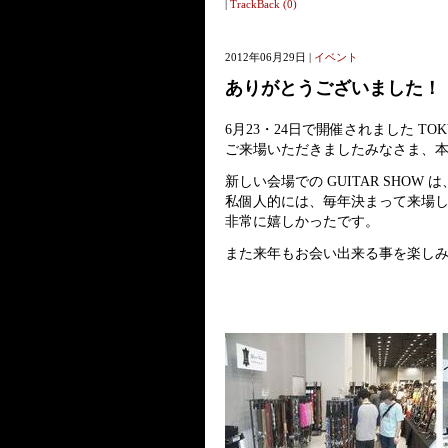
|
TrackBack (0)
2012年06月29日 |
イベント
ありがとうございました！！ TO
6月23・24日で開催されました TOKYO
ご来場いただきましたみなさま、
新しい会場での GUITAR SHO
私個人的には、毎年決まって来場
非常に嬉しかったです。
また来年もお会い出来る事を楽し