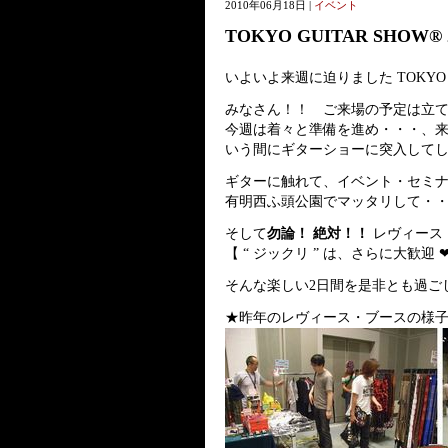
2010年06月18日 |
イベント
TOKYO GUITAR SHOW®
いよいよ来週に迫りました TOKYO GU
みなさん！！ ご来場の予定は立
今週は着々と準備を進め・・・、来
いう間にギターショーに突入してしまい
ギターに触れて、イベント・セミ
有明西ふ頭公園でマッタリして・
そして
勿論！ 絶対！！
レヴィース
【 “ ジックリ ” は、さらに大歓迎 ❤
そんな楽しい2日間を是非とも過ご
★昨年のレヴィース・ブースの様