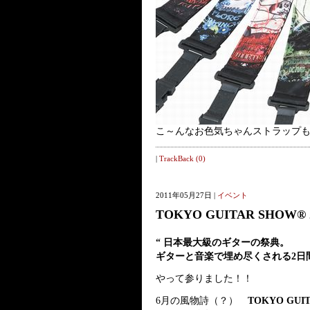
こ～んなお色気ちゃんストラップもご用
|
TrackBack (0)
2011年05月27日 |
イベント
TOKYO GUITAR SHOW® 
“ 日本最大級のギターの祭典。
ギターと音楽で埋め尽くされる2日間
やって参りました！！
6月の風物詩（？）
TOKYO GUI