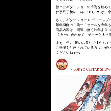
徐々にギターショーの準備を始めて
仕事終了後の一杯 (^O^)／▼ が、
さて、ギターショー レヴィースブー
毎年恒例の “ 均一 ” セールを今
商品内容は、間違い無く昨年より ≪ 
【 自分に合わせて、チョッと太っ
まぁ、年に1度のお祭りですから (*^^
ご来場を計画されている方は、ぜ
くださいね (^^♪
⇒ TOKYO GUITAR SHOW