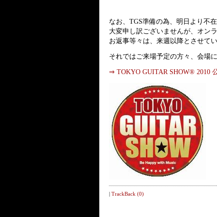
なお、TGS準備の為、明日より不
大変申し訳ございませんが、オン
お返事等々は、来週以降とさせていただ
それではご来場予定の方々、会場
⇒ TOKYO GUITAR SHOW® 201
|
TrackBack (0)