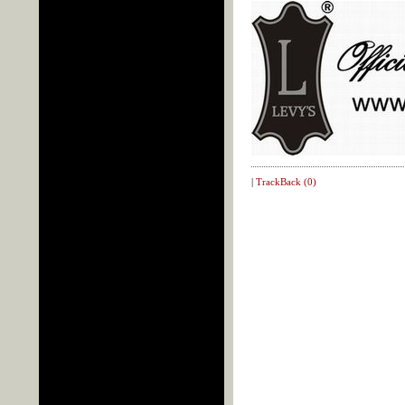
|
TrackBack (0)