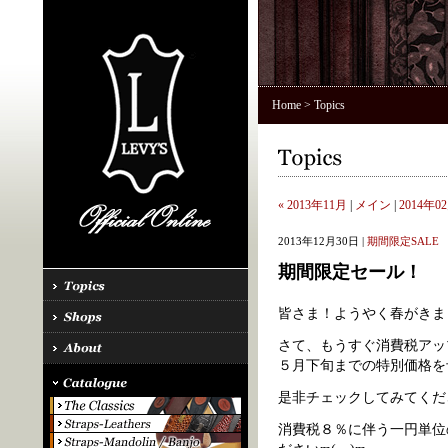
Home
> Topics
« 2013年11月
|
メイン
|
2014年02
2013年12月30日 |
期間限定SALE
期間限定セール！
皆さま！ようやく春がきました
さて、もうすぐ消費税アッ
５月下旬までの特別価格を
是非チェックしてみてくださいね
消費税８％に伴う一円単位