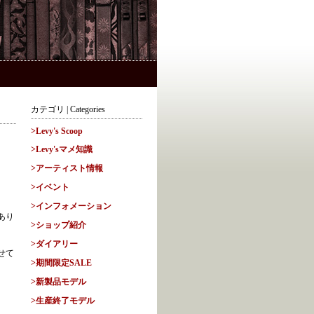
カテゴリ | Categories
>Levy's Scoop
>Levy'sマメ知識
>アーティスト情報
>イベント
>インフォメーション
あり
>ショップ紹介
>ダイアリー
せて
>期間限定SALE
>新製品モデル
>生産終了モデル