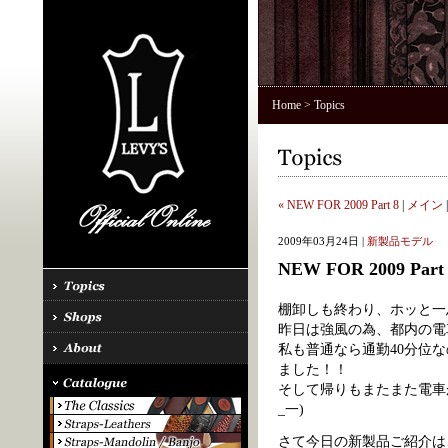
Home
> Topics
« NEW FOR 2009 Part 8
|
メイン
2009年03月24日 |
新製品モデル
NEW FOR 2009 Part
棚卸しも終わり、ホッと一
昨日は強風の為、都内の電車
私も普通なら通勤40分位な
ました！！
そして帰りもまたまた電車
_一)
さて今日の新製品ご紹介は