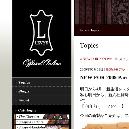
Home
> Topics
« NEW FOR 2009 Part 10
|
メイ
2009年03月31日 |
新製品モデル
NEW FOR 2009 Part 
明日から4月、新生活をス
私も明日から、新入社員時代
^*)
【 何年前 (・・? (^^ゞ 】
今日の新製品ご紹介は、ヌ