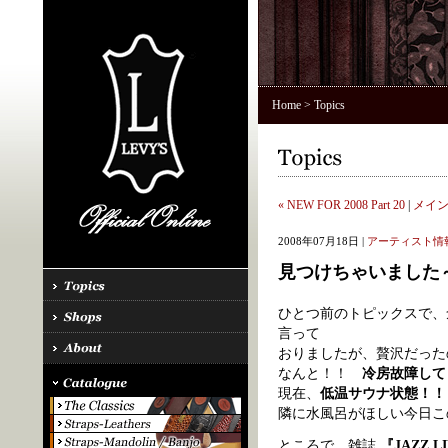
Home
> Topics
« NEW FOR 2008 Part 20
|
メイ
2008年07月18日 |
アーティスト情
見つけちゃいました
ひとつ前のトピックスで、
言って
おりましたが、贅沢だっ
なんと！！
冷房故障してし
現在、
低温サウナ状態！！
隣に水風呂がほしい今日この頃
ところで、雑誌
『JAZZ L