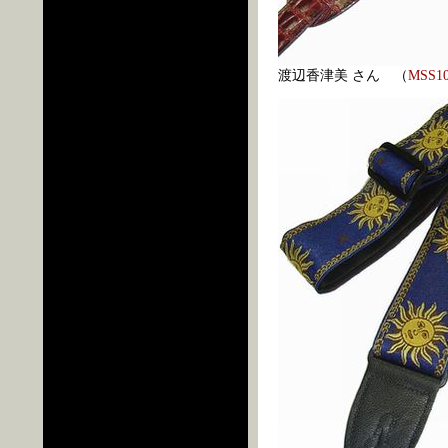
渡辺香津美 さん （
MSS1