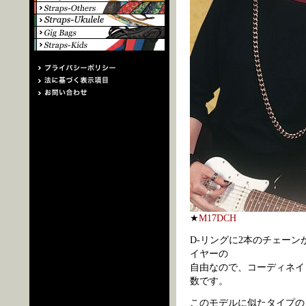
★
M17DCH
D-リングに2本のチェー
イヤーの
自由なので、コーディネイ
数です。
このモデルに似たタイプの