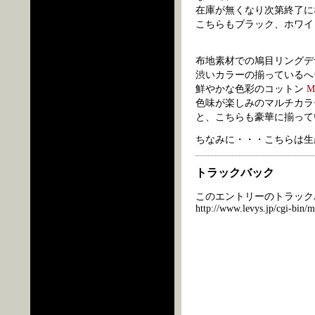
在庫が無くなり次第終了に
こちらもブラック、ホワイ
布地素材での鳩目リングデ
渋いカラーの揃っている
鮮やかな色彩のコットン
M
色味が楽しみのマルチカラ
と、こちらも豪華に揃って
ちなみに・・・こちらは生
トラックバック
このエントリーのトラックバ
http://www.levys.jp/cgi-bin/m