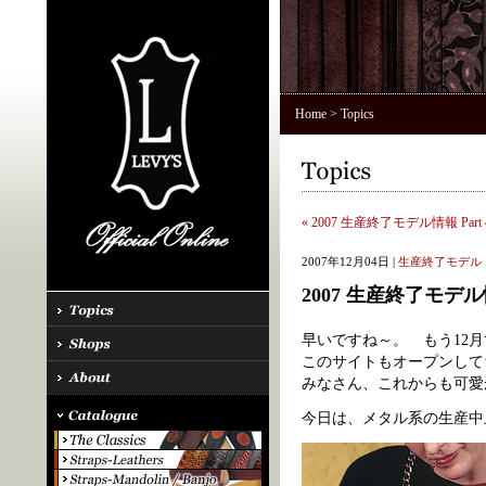
Home
> Topics
« 2007 生産終了モデル情報 Part 
2007年12月04日 |
生産終了モデル
2007 生産終了モデル情
早いですね～。 もう12
このサイトもオープンして
みなさん、これからも可愛
今日は、メタル系の生産中