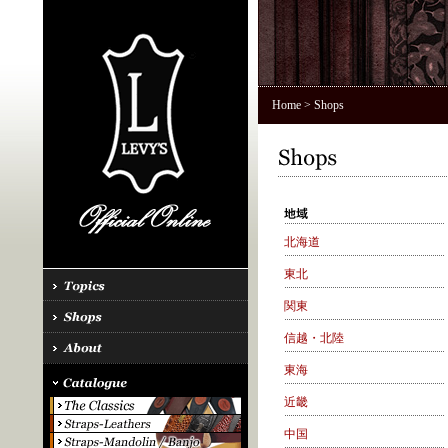
Home
> Shops
北海道
東北
関東
信越・北陸
東海
近畿
中国