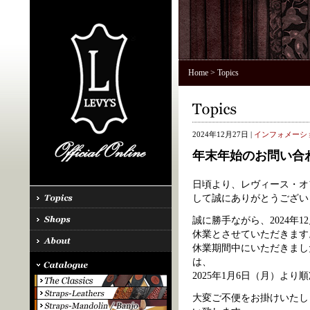
Home
> Topics
2024年12月27日 |
インフォメーシ
年末年始のお問い合
日頃より、レヴィース・オ
して誠にありがとうござい
誠に勝手ながら、2024年1
休業とさせていただきます
休業期間中にいただきまし
は、
2025年1月6日（月）よ
大変ご不便をお掛けいたし