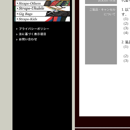
代金
お支払い方法
1.
ご返品・キャンセル
す。
について
（1
（2
（3
（4
2.
（1
（2
（3