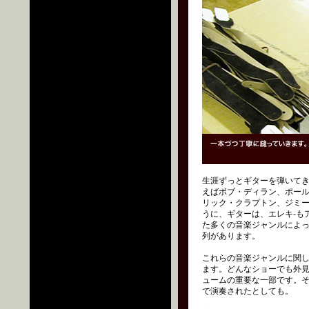
生涯ずっとギターを弾いて
えばボブ・ディラン、ポー
リック・クラプトン、ジミ
うに、ギターは、エレキ-も
た多くの音楽ジャンルによ
列があります。
これらの音楽ジャンルに関
ます。どんなショーでも外
ュームの重要な一部です。
で演奏されたとしても。