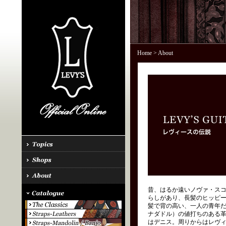
Home
> About
昔、はるか遠いノヴァ・ス
らしがあり、長髪のヒッピ
髪で背の高い、一人の青年だ
ナダドル）の値打ちのある
はデニス。周りからはレヴィ