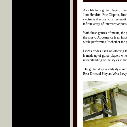
As a life long guitar player, I 
Jimi Hendrix, Eric Clapton, Jim
electric and acoustic, is the most
infinite array of interpretive pos
With these genres of music, the gu
the music. Appearance is an impor
while performing ? whether the pe
Levy's prides itself on offering 
is made up of guitar players whos
understanding of the styles in b
The guitar strap is a lifestyle an
Best Dressed Players Wear Levy'